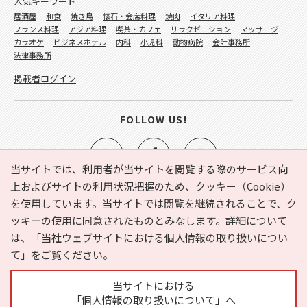
人気キーワード
居酒屋
和食
焼き鳥
懐石・会席料理
焼肉
イタリア料理
フランス料理
アジア料理
喫茶・カフェ
リラクゼーション
マッサージ
カラオケ
ビジネスホテル
内科
小児科
動物病院
会計事務所
法律事務所
掲載者ログイン
FOLLOW US!
当サイトでは、利用者が当サイトを閲覧する際のサービス向
上およびサイトの利用状況把握のため、クッキー（Cookie）
を使用しています。当サイトでは閲覧を継続されることで、ク
e-NAVITA（イーナビタ）とは？
お気に入り
ヘルプ
ッキーの使用に同意されたものとみなします。詳細について
利用規約
個人情報の取り扱いについて
運営会社
は、
「当社ウェブサイトにおける個人情報の取り扱いについ
サイトマップ
広告掲載に関するお問い合わせ
て」
をご覧ください。
サイトの内容に関するお問い合わせ
当サイトにおける
「個人情報の取り扱いについて」へ