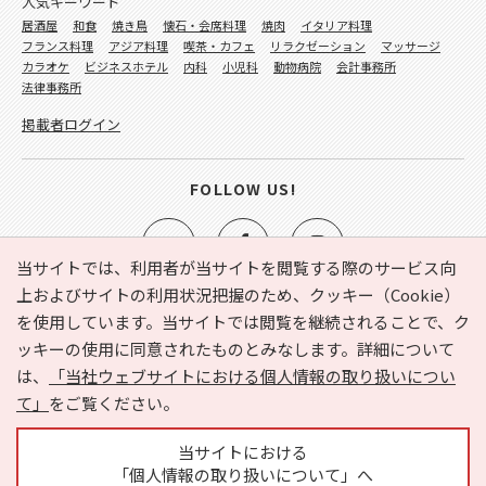
人気キーワード
居酒屋
和食
焼き鳥
懐石・会席料理
焼肉
イタリア料理
フランス料理
アジア料理
喫茶・カフェ
リラクゼーション
マッサージ
カラオケ
ビジネスホテル
内科
小児科
動物病院
会計事務所
法律事務所
掲載者ログイン
FOLLOW US!
当サイトでは、利用者が当サイトを閲覧する際のサービス向
上およびサイトの利用状況把握のため、クッキー（Cookie）
を使用しています。当サイトでは閲覧を継続されることで、ク
e-NAVITA（イーナビタ）とは？
お気に入り
ヘルプ
ッキーの使用に同意されたものとみなします。詳細について
利用規約
個人情報の取り扱いについて
運営会社
は、
「当社ウェブサイトにおける個人情報の取り扱いについ
サイトマップ
広告掲載に関するお問い合わせ
て」
をご覧ください。
サイトの内容に関するお問い合わせ
当サイトにおける
「個人情報の取り扱いについて」へ