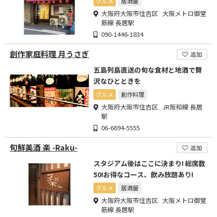
グルメ
居酒屋
大阪府大阪市住吉区 大阪メトロ御堂
筋線 長居駅
090-1446-1834
創作家庭料理 月うさぎ
追加
五島列島直送の旬な食材と地酒で贅
沢なひとときを
グルメ
創作料理
大阪府大阪市住吉区 JR阪和線 長居
駅
06-6694-5555
旬鮮美酒 楽 -Raku-
追加
スタジアム後はここに決まり! 総席数
50!お得なコース、飲み放題あり!
グルメ
居酒屋
大阪府大阪市住吉区 大阪メトロ御堂
筋線 長居駅