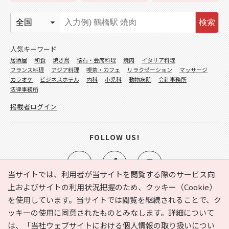
検索
人気キーワード
居酒屋
和食
焼き鳥
懐石・会席料理
焼肉
イタリア料理
フランス料理
アジア料理
喫茶・カフェ
リラクゼーション
マッサージ
カラオケ
ビジネスホテル
内科
小児科
動物病院
会計事務所
法律事務所
掲載者ログイン
FOLLOW US!
当サイトでは、利用者が当サイトを閲覧する際のサービス向
上およびサイトの利用状況把握のため、クッキー（Cookie）
を使用しています。当サイトでは閲覧を継続されることで、ク
e-NAVITA（イーナビタ）とは？
お気に入り
ヘルプ
ッキーの使用に同意されたものとみなします。詳細について
利用規約
個人情報の取り扱いについて
運営会社
は、
「当社ウェブサイトにおける個人情報の取り扱いについ