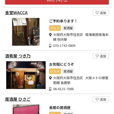
食堂WACCA
追加
ご予約承ります！
グルメ
居酒屋
大阪府大阪市住吉区 南海電鉄南海本
線 粉浜駅
070-1742-0809
酒肴屋 つき乃
追加
お気軽にどうぞ
グルメ
居酒屋
大阪府大阪市住吉区 大阪メトロ御堂
筋線 長居駅
06-6115-7088
居酒屋 ひさご
追加
長居の居酒屋