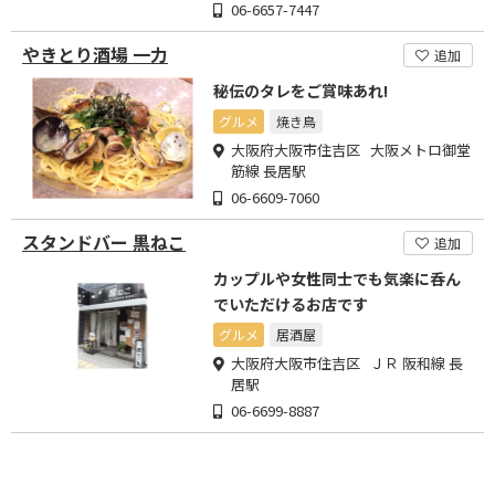
06-6657-7447
やきとり酒場 一力
追加
秘伝のタレをご賞味あれ!
グルメ
焼き鳥
大阪府大阪市住吉区 大阪メトロ御堂
筋線 長居駅
06-6609-7060
スタンドバー 黒ねこ
追加
カップルや女性同士でも気楽に呑ん
でいただけるお店です
グルメ
居酒屋
大阪府大阪市住吉区 ＪＲ 阪和線 長
居駅
06-6699-8887