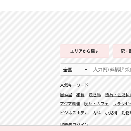
エリア
から探す
駅・
人気キーワード
居酒屋
和食
焼き鳥
懐石・会席料
アジア料理
喫茶・カフェ
リラクゼ
ビジネスホテル
内科
小児科
動物
掲載者ログイン