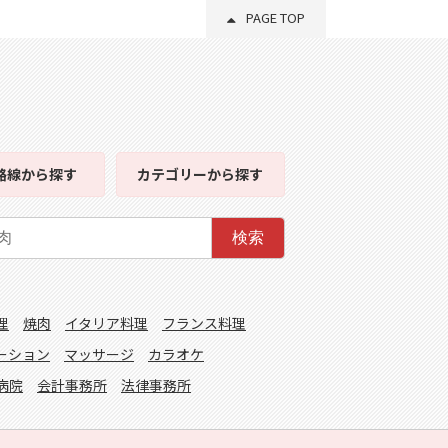
PAGE TOP
路線
から探す
カテゴリー
から探す
検索
理
焼肉
イタリア料理
フランス料理
ーション
マッサージ
カラオケ
病院
会計事務所
法律事務所