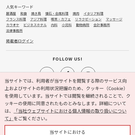
人気キーワード
居酒屋
和食
焼き鳥
懐石・会席料理
焼肉
イタリア料理
フランス料理
アジア料理
喫茶・カフェ
リラクゼーション
マッサージ
カラオケ
ビジネスホテル
内科
小児科
動物病院
会計事務所
法律事務所
掲載者ログイン
FOLLOW US!
当サイトでは、利用者が当サイトを閲覧する際のサービス向
上およびサイトの利用状況把握のため、クッキー（Cookie）
を使用しています。当サイトでは閲覧を継続されることで、ク
e-NAVITA（イーナビタ）とは？
お気に入り
ヘルプ
ッキーの使用に同意されたものとみなします。詳細について
利用規約
個人情報の取り扱いについて
運営会社
は、
「当社ウェブサイトにおける個人情報の取り扱いについ
サイトマップ
広告掲載に関するお問い合わせ
て」
をご覧ください。
サイトの内容に関するお問い合わせ
当サイトにおける