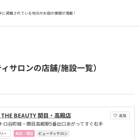
タに掲載されている
地元のお店の情報が満載！
ティサロンの店舗/施設一覧）
A THE BEAUTY 関目・高殿店
追加
トロ谷町線・関目高殿駅5番出口あがってすぐ右手
リー
美容・理容
ビューティサロン