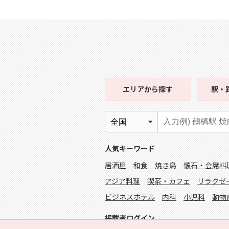
エリア
から探す
駅・
人気キーワード
居酒屋
和食
焼き鳥
懐石・会席料
アジア料理
喫茶・カフェ
リラクゼ
ビジネスホテル
内科
小児科
動物
掲載者ログイン