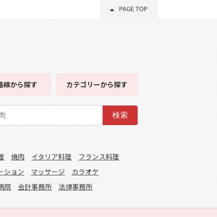
PAGE TOP
路線
から探す
カテゴリー
から探す
検索
理
焼肉
イタリア料理
フランス料理
ーション
マッサージ
カラオケ
病院
会計事務所
法律事務所