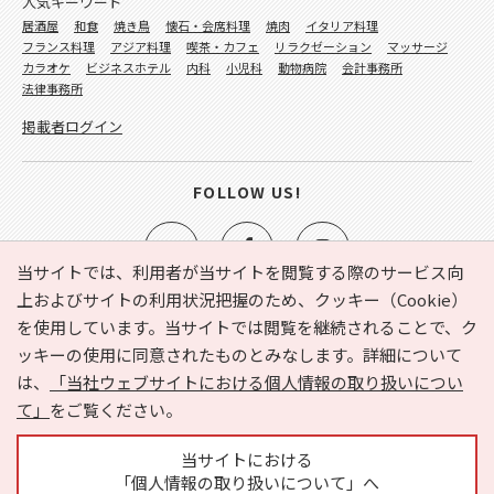
人気キーワード
居酒屋
和食
焼き鳥
懐石・会席料理
焼肉
イタリア料理
フランス料理
アジア料理
喫茶・カフェ
リラクゼーション
マッサージ
カラオケ
ビジネスホテル
内科
小児科
動物病院
会計事務所
法律事務所
掲載者ログイン
FOLLOW US!
当サイトでは、利用者が当サイトを閲覧する際のサービス向
上およびサイトの利用状況把握のため、クッキー（Cookie）
を使用しています。当サイトでは閲覧を継続されることで、ク
e-NAVITA（イーナビタ）とは？
お気に入り
ヘルプ
ッキーの使用に同意されたものとみなします。詳細について
利用規約
個人情報の取り扱いについて
運営会社
は、
「当社ウェブサイトにおける個人情報の取り扱いについ
サイトマップ
広告掲載に関するお問い合わせ
て」
をご覧ください。
サイトの内容に関するお問い合わせ
当サイトにおける
「個人情報の取り扱いについて」へ