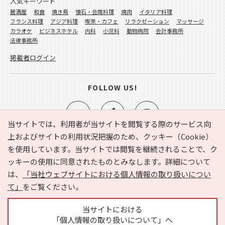
人気キーワード
居酒屋
和食
焼き鳥
懐石・会席料理
焼肉
イタリア料理
フランス料理
アジア料理
喫茶・カフェ
リラクゼーション
マッサージ
カラオケ
ビジネスホテル
内科
小児科
動物病院
会計事務所
法律事務所
掲載者ログイン
FOLLOW US!
当サイトでは、利用者が当サイトを閲覧する際のサービス向
上およびサイトの利用状況把握のため、クッキー（Cookie）
を使用しています。当サイトでは閲覧を継続されることで、ク
e-NAVITA（イーナビタ）とは？
お気に入り
ヘルプ
ッキーの使用に同意されたものとみなします。詳細について
利用規約
個人情報の取り扱いについて
運営会社
は、
「当社ウェブサイトにおける個人情報の取り扱いについ
サイトマップ
広告掲載に関するお問い合わせ
て」
をご覧ください。
サイトの内容に関するお問い合わせ
当サイトにおける
「個人情報の取り扱いについて」へ