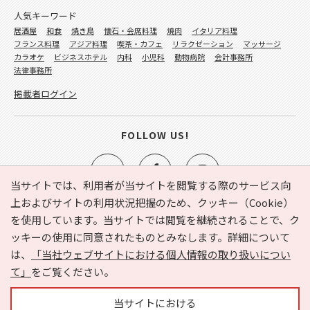
人気キーワード
居酒屋
和食
焼き鳥
懐石・会席料理
焼肉
イタリア料理
フランス料理
アジア料理
喫茶・カフェ
リラクゼーション
マッサージ
カラオケ
ビジネスホテル
内科
小児科
動物病院
会計事務所
法律事務所
掲載者ログイン
FOLLOW US!
当サイトでは、利用者が当サイトを閲覧する際のサービス向
上およびサイトの利用状況把握のため、クッキー（Cookie）
を使用しています。当サイトでは閲覧を継続されることで、ク
e-NAVITA（イーナビタ）とは？
お気に入り
ヘルプ
ッキーの使用に同意されたものとみなします。詳細について
利用規約
個人情報の取り扱いについて
運営会社
は、
「当社ウェブサイトにおける個人情報の取り扱いについ
サイトマップ
広告掲載に関するお問い合わせ
て」
をご覧ください。
サイトの内容に関するお問い合わせ
当サイトにおける