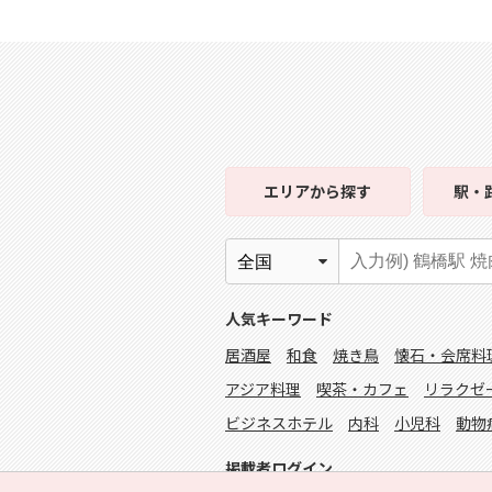
エリア
から探す
駅・
人気キーワード
居酒屋
和食
焼き鳥
懐石・会席料
アジア料理
喫茶・カフェ
リラクゼ
ビジネスホテル
内科
小児科
動物
掲載者ログイン