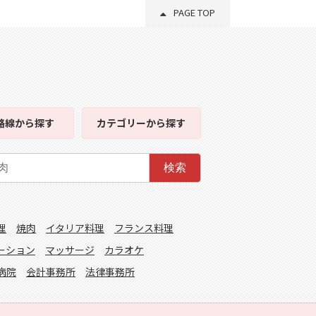
PAGE TOP
路線
から探す
カテゴリー
から探す
検索
理
焼肉
イタリア料理
フランス料理
ーション
マッサージ
カラオケ
病院
会計事務所
法律事務所