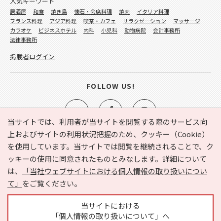
人気キーワード
居酒屋
和食
焼き鳥
懐石・会席料理
焼肉
イタリア料理
フランス料理
アジア料理
喫茶・カフェ
リラクゼーション
マッサージ
カラオケ
ビジネスホテル
内科
小児科
動物病院
会計事務所
法律事務所
掲載者ログイン
FOLLOW US!
当サイトでは、利用者が当サイトを閲覧する際のサービス向
上およびサイトの利用状況把握のため、クッキー（Cookie）
を使用しています。当サイトでは閲覧を継続されることで、ク
e-NAVITA（イーナビタ）とは？
お気に入り
ヘルプ
ッキーの使用に同意されたものとみなします。詳細について
利用規約
個人情報の取り扱いについて
運営会社
は、
「当社ウェブサイトにおける個人情報の取り扱いについ
サイトマップ
広告掲載に関するお問い合わせ
て」
をご覧ください。
サイトの内容に関するお問い合わせ
当サイトにおける
「個人情報の取り扱いについて」へ