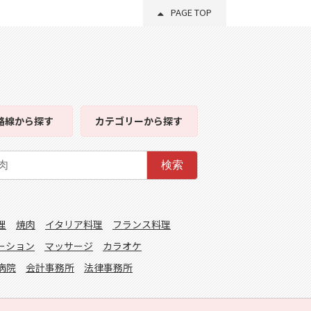
PAGE TOP
路線
から探す
カテゴリー
から探す
検索
理
焼肉
イタリア料理
フランス料理
ーション
マッサージ
カラオケ
病院
会計事務所
法律事務所