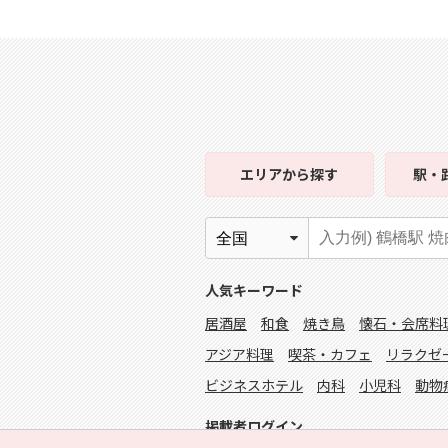
エリア
から探す
駅・
人気キーワード
居酒屋
和食
焼き鳥
懐石・会席料
アジア料理
喫茶・カフェ
リラクゼ
ビジネスホテル
内科
小児科
動物
掲載者ログイン