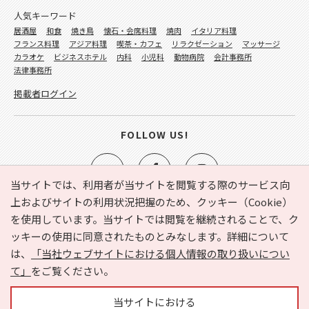
人気キーワード
居酒屋
和食
焼き鳥
懐石・会席料理
焼肉
イタリア料理
フランス料理
アジア料理
喫茶・カフェ
リラクゼーション
マッサージ
カラオケ
ビジネスホテル
内科
小児科
動物病院
会計事務所
法律事務所
掲載者ログイン
FOLLOW US!
当サイトでは、利用者が当サイトを閲覧する際のサービス向
上およびサイトの利用状況把握のため、クッキー（Cookie）
を使用しています。当サイトでは閲覧を継続されることで、ク
e-NAVITA（イーナビタ）とは？
お気に入り
ヘルプ
ッキーの使用に同意されたものとみなします。詳細について
利用規約
個人情報の取り扱いについて
運営会社
は、
「当社ウェブサイトにおける個人情報の取り扱いについ
サイトマップ
広告掲載に関するお問い合わせ
て」
をご覧ください。
サイトの内容に関するお問い合わせ
当サイトにおける