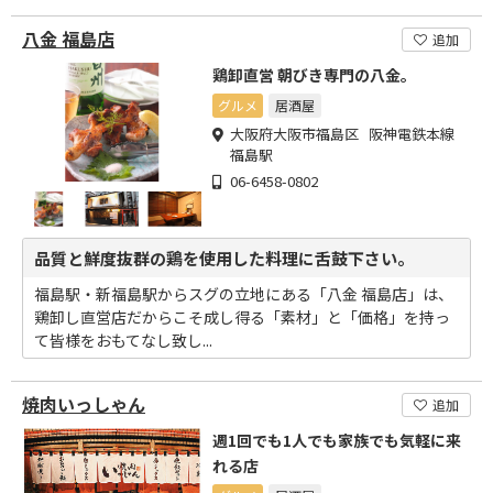
八金 福島店
追加
鶏卸直営 朝びき専門の八金。
グルメ
居酒屋
大阪府大阪市福島区 阪神電鉄本線
福島駅
06-6458-0802
品質と鮮度抜群の鶏を使用した料理に舌鼓下さい。
福島駅・新福島駅からスグの立地にある「八金 福島店」は、
鶏卸し直営店だからこそ成し得る「素材」と「価格」を持っ
て皆様をおもてなし致し...
焼肉いっしゃん
追加
週1回でも1人でも家族でも気軽に来
れる店