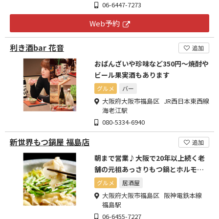
06-6447-7273
Web予約
利き酒bar 花音
追加
おばんざいや珍味など350円～焼酎や
ビール果実酒もあります
グルメ
バー
大阪府大阪市福島区 JR西日本東西線
海老江駅
080-5334-6940
新世界もつ鍋屋 福島店
追加
朝まで営業♪大阪で20年以上続く老
舗の元祖あっさりもつ鍋とホルモン
料理が自慢
グルメ
居酒屋
大阪府大阪市福島区 阪神電鉄本線
福島駅
06-6455-7227