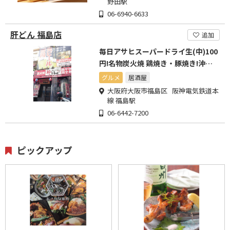
野田駅
06-6940-6633
肝どん 福島店
追加
毎日アサヒスーパードライ生(中)100
円!名物炭火焼 鶏焼き・豚焼き!沖繩
料理 造り・揚げ
グルメ
居酒屋
大阪府大阪市福島区 阪神電気鉄道本
線 福島駅
06-6442-7200
ピックアップ