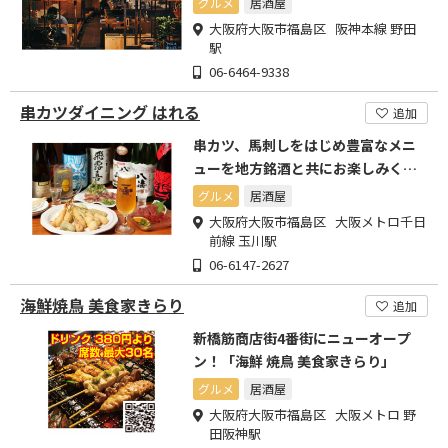
グルメ
居酒屋
大阪府大阪市福島区 阪神本線 野田
駅
06-6464-9338
串カツダイニング はれる
追加
串カツ、馬刺しをはじめ豊富なメニ
ューを地方銘酒と共にお楽しみくだ
さい。
グルメ
居酒屋
大阪府大阪市福島区 大阪メトロ千日
前線 玉川駅
06-6147-2627
海鮮焼鳥 美食家きらり
追加
新橋筋商店街4番街にニューオープ
ン！「海鮮 焼鳥 美食家きらり」
グルメ
居酒屋
大阪府大阪市福島区 大阪メトロ 野
田阪神駅