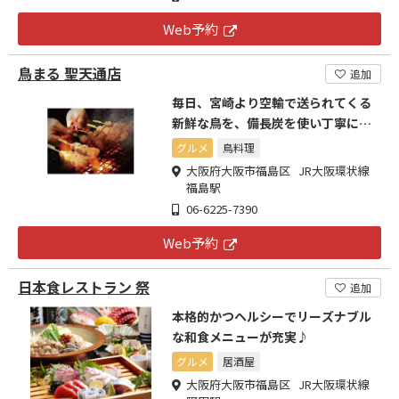
Web予約
鳥まる 聖天通店
追加
毎日、宮崎より空輸で送られてくる
新鮮な鳥を、備長炭を使い丁寧に焼
き上げます。
グルメ
鳥料理
大阪府大阪市福島区 JR大阪環状線
福島駅
06-6225-7390
Web予約
日本食レストラン 祭
追加
本格的かつヘルシーでリーズナブル
な和食メニューが充実♪
グルメ
居酒屋
大阪府大阪市福島区 JR大阪環状線