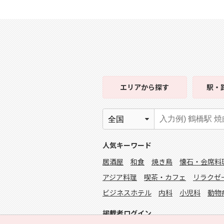
エリア
から探す
駅・
人気キーワード
居酒屋
和食
焼き鳥
懐石・会席料
アジア料理
喫茶・カフェ
リラクゼ
ビジネスホテル
内科
小児科
動物
掲載者ログイン