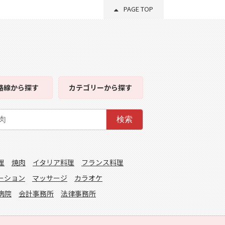
PAGE TOP
路線
から探す
カテゴリー
から探す
検索
理
焼肉
イタリア料理
フランス料理
ーション
マッサージ
カラオケ
病院
会計事務所
法律事務所