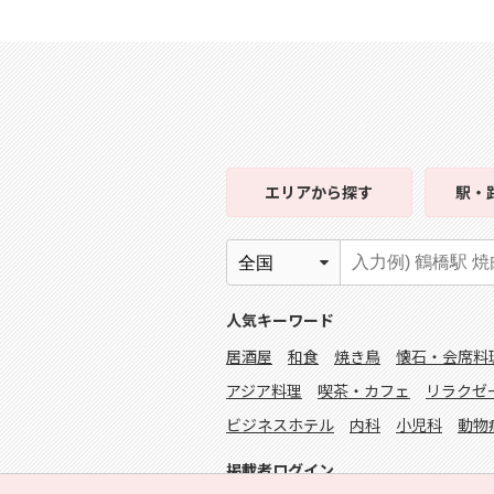
エリア
から探す
駅・
人気キーワード
居酒屋
和食
焼き鳥
懐石・会席料
アジア料理
喫茶・カフェ
リラクゼ
ビジネスホテル
内科
小児科
動物
掲載者ログイン