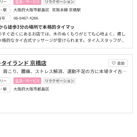
リー
生活・サービス
リラクゼーション
大阪府大阪市都島区 京阪本線 京橋駅
・駅
06-6467-4266
番号
から徒歩3分の場所で本格的タイマッ
のすぐ近くにあるお店では、木のぬくもりがとても心地よく、癒し
本格的なタイ古式マッサージが受けられます。タイ人スタッフが...
ータイランド 京橋店
追加
頭痛、肩こり、腰痛、ストレス解消、運動不足の方に本場タイ古式マッサージ
リー
生活・サービス
リラクゼーション
大阪府大阪市都島区
・駅