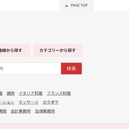
PAGE TOP
路線
から探す
カテゴリー
から探す
検索
理
焼肉
イタリア料理
フランス料理
ーション
マッサージ
カラオケ
病院
会計事務所
法律事務所