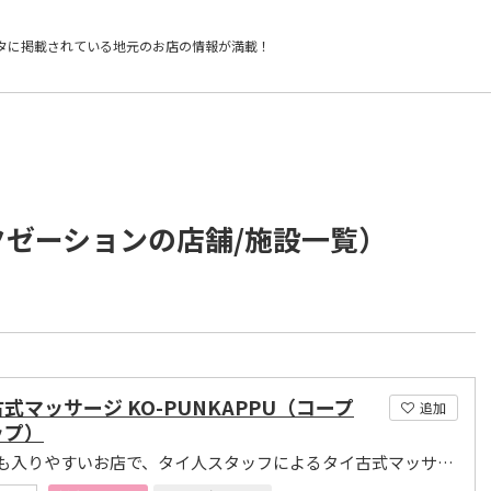
タに掲載されている
地元のお店の情報が満載！
クゼーションの店舗/施設一覧）
式マッサージ KO-PUNKAPPU（コープ
追加
ップ）
女性でも入りやすいお店で、タイ人スタッフによるタイ古式マッサージを堪能できます