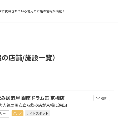
タに掲載されている
地元のお店の情報が満載！
屋の店舗/施設一覧）
み居酒屋 銀座ドラム缶 京橋店
追加
大人気の激安立ち飲み店が京橋に進出!
リー
グルメ
ナイトスポット