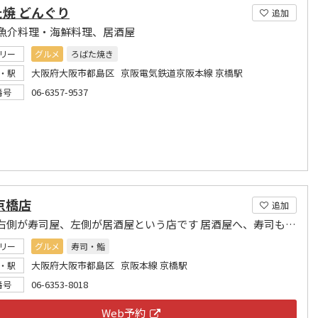
焼 どんぐり
追加
魚介料理・海鮮料理、居酒屋
リー
グルメ
ろばた焼き
大阪府大阪市都島区 京阪電気鉄道京阪本線 京橋駅
・駅
06-6357-9537
番号
京橋店
追加
入って右側が寿司屋、左側が居酒屋という店です 居酒屋へ、寿司もお持ち致します
リー
グルメ
寿司・鮨
大阪府大阪市都島区 京阪本線 京橋駅
・駅
06-6353-8018
番号
Web予約