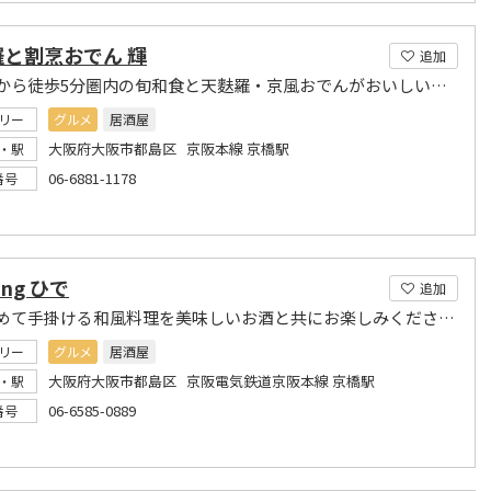
羅と割烹おでん 輝
追加
京橋駅から徒歩5分圏内の旬和食と天麩羅・京風おでんがおいしい居酒屋
リー
グルメ
居酒屋
大阪府大阪市都島区 京阪本線 京橋駅
・駅
06-6881-1178
番号
ing ひで
追加
心を込めて手掛ける和風料理を美味しいお酒と共にお楽しみください。
リー
グルメ
居酒屋
大阪府大阪市都島区 京阪電気鉄道京阪本線 京橋駅
・駅
06-6585-0889
番号