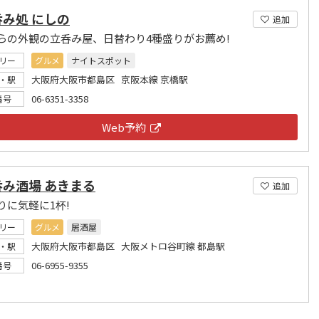
み処 にしの
追加
らの外観の立呑み屋、日替わり4種盛りがお薦め!
リー
グルメ
ナイトスポット
大阪府大阪市都島区 京阪本線 京橋駅
・駅
06-6351-3358
番号
Web予約
呑み酒場 あきまる
追加
りに気軽に1杯!
リー
グルメ
居酒屋
大阪府大阪市都島区 大阪メトロ谷町線 都島駅
・駅
06-6955-9355
番号