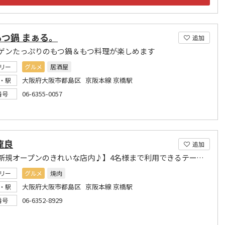
つ鍋 まぁる。
追加
ゲンたっぷりのもつ鍋＆もつ料理が楽しめます
リー
グルメ
居酒屋
大阪府大阪市都島区 京阪本線 京橋駅
・駅
06-6355-0057
番号
龍良
追加
【1/29新規オープンのきれいな店内♪】4名様まで利用できるテーブルがございます
リー
グルメ
焼肉
大阪府大阪市都島区 京阪本線 京橋駅
・駅
06-6352-8929
番号