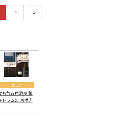
2
グルメ
立ち飲み居酒屋 銀
座ドラム缶 京橋店