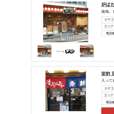
炉ばた
焼鳥、
カテゴ
エリア
電話
栄鮓 
カテゴ
エリア
電話