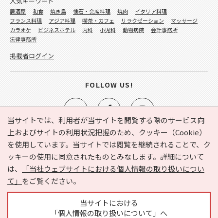
人気キーワード
居酒屋
和食
焼き鳥
懐石・会席料理
焼肉
イタリア料理
フランス料理
アジア料理
喫茶・カフェ
リラクゼーション
マッサージ
カラオケ
ビジネスホテル
内科
小児科
動物病院
会計事務所
法律事務所
掲載者ログイン
FOLLOW US!
当サイトでは、利用者が当サイトを閲覧する際のサービス向
上およびサイトの利用状況把握のため、クッキー（Cookie）
を使用しています。当サイトでは閲覧を継続されることで、ク
e-NAVITA（イーナビタ）とは？
お気に入り
ヘルプ
ッキーの使用に同意されたものとみなします。詳細について
利用規約
個人情報の取り扱いについて
運営会社
は、
「当社ウェブサイトにおける個人情報の取り扱いについ
サイトマップ
広告掲載に関するお問い合わせ
て」
をご覧ください。
サイトの内容に関するお問い合わせ
当サイトにおける
「個人情報の取り扱いについて」へ