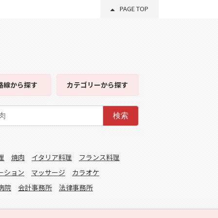
PAGE TOP
路線
から探す
カテゴリー
から探す
検索
理
焼肉
イタリア料理
フランス料理
ーション
マッサージ
カラオケ
病院
会計事務所
法律事務所