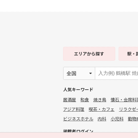
エリア
から探す
駅・
人気キーワード
居酒屋
和食
焼き鳥
懐石・会席料
アジア料理
喫茶・カフェ
リラクゼ
ビジネスホテル
内科
小児科
動物
掲載者ログイン