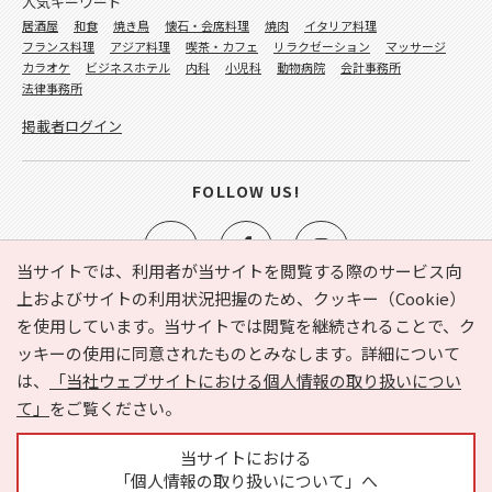
人気キーワード
居酒屋
和食
焼き鳥
懐石・会席料理
焼肉
イタリア料理
フランス料理
アジア料理
喫茶・カフェ
リラクゼーション
マッサージ
カラオケ
ビジネスホテル
内科
小児科
動物病院
会計事務所
法律事務所
掲載者ログイン
FOLLOW US!
当サイトでは、利用者が当サイトを閲覧する際のサービス向
上およびサイトの利用状況把握のため、クッキー（Cookie）
を使用しています。当サイトでは閲覧を継続されることで、ク
e-NAVITA（イーナビタ）とは？
お気に入り
ヘルプ
ッキーの使用に同意されたものとみなします。詳細について
利用規約
個人情報の取り扱いについて
運営会社
は、
「当社ウェブサイトにおける個人情報の取り扱いについ
サイトマップ
広告掲載に関するお問い合わせ
て」
をご覧ください。
サイトの内容に関するお問い合わせ
当サイトにおける
「個人情報の取り扱いについて」へ