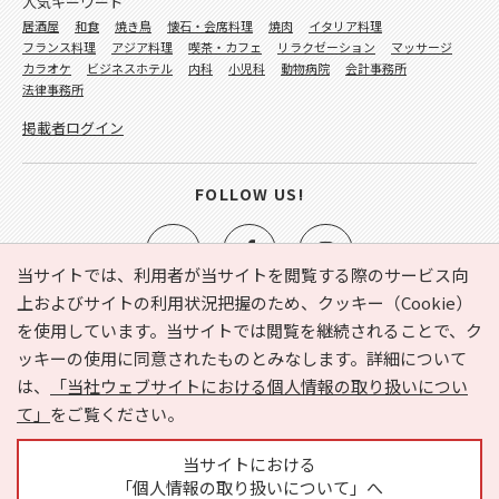
人気キーワード
居酒屋
和食
焼き鳥
懐石・会席料理
焼肉
イタリア料理
フランス料理
アジア料理
喫茶・カフェ
リラクゼーション
マッサージ
カラオケ
ビジネスホテル
内科
小児科
動物病院
会計事務所
法律事務所
掲載者ログイン
FOLLOW US!
当サイトでは、利用者が当サイトを閲覧する際のサービス向
上およびサイトの利用状況把握のため、クッキー（Cookie）
を使用しています。当サイトでは閲覧を継続されることで、ク
e-NAVITA（イーナビタ）とは？
お気に入り
ヘルプ
ッキーの使用に同意されたものとみなします。詳細について
利用規約
個人情報の取り扱いについて
運営会社
は、
「当社ウェブサイトにおける個人情報の取り扱いについ
サイトマップ
広告掲載に関するお問い合わせ
て」
をご覧ください。
サイトの内容に関するお問い合わせ
当サイトにおける
「個人情報の取り扱いについて」へ