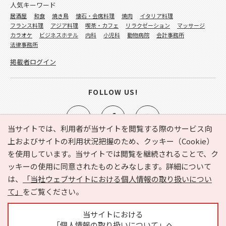
人気キーワード
居酒屋
和食
焼き鳥
懐石・会席料理
焼肉
イタリア料理
フランス料理
アジア料理
喫茶・カフェ
リラクゼーション
マッサージ
カラオケ
ビジネスホテル
内科
小児科
動物病院
会計事務所
法律事務所
掲載者ログイン
FOLLOW US!
当サイトでは、利用者が当サイトを閲覧する際のサービス向
上およびサイトの利用状況把握のため、クッキー（Cookie）
を使用しています。当サイトでは閲覧を継続されることで、ク
e-NAVITA（イーナビタ）とは？
お気に入り
ヘルプ
ッキーの使用に同意されたものとみなします。詳細について
利用規約
個人情報の取り扱いについて
運営会社
は、
「当社ウェブサイトにおける個人情報の取り扱いについ
サイトマップ
広告掲載に関するお問い合わせ
て」
をご覧ください。
サイトの内容に関するお問い合わせ
当サイトにおける
「個人情報の取り扱いについて」へ