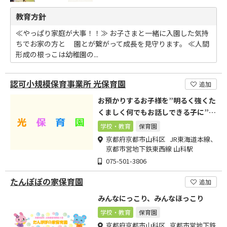
教育方針
≪やっぱり家庭が大事！！≫ お子さまと一緒に入園した気持
ちでお家の方と 園とが繋がって成長を見守ります。 ≪人間
形成の根っこは幼稚園の...
認可小規模保育事業所 光保育園
追加
お預かりするお子様を”明るく強くた
くましく何でもお話しできる子に”と
考えております
学校・教育
保育園
京都府京都市山科区 JR東海道本線、
京都市営地下鉄東西線 山科駅
075-501-3806
たんぽぽの家保育園
追加
みんなにっこり、みんなほっこり
学校・教育
保育園
京都府京都市山科区 京都市営地下鉄