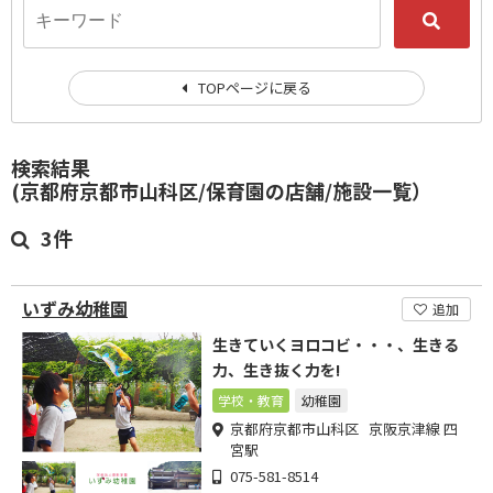
TOPページに戻る
検索結果
(京都府京都市山科区/保育園の店舗/施設一覧）
3件
いずみ幼稚園
追加
生きていくヨロコビ・・・、生きる
力、生き抜く力を!
学校・教育
幼稚園
京都府京都市山科区 京阪京津線 四
宮駅
075-581-8514