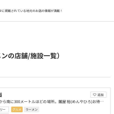
タに掲載されている
地元のお店の情報が満載！
メンの店舗/施設一覧）
裕
追加
東野駅から南に300メートルほどの場所。麺屋 裕(めんやひろ)お待ちしております。
リー
グルメ
ラーメン