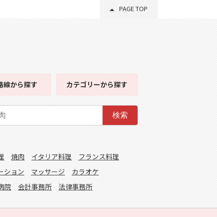
PAGE TOP
路線
から探す
カテゴリー
から探す
検索
理
焼肉
イタリア料理
フランス料理
ーション
マッサージ
カラオケ
病院
会計事務所
法律事務所