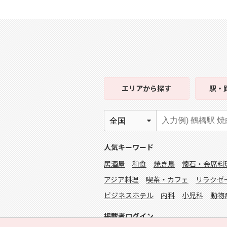
エリア
から探す
駅・
人気キーワード
居酒屋
和食
焼き鳥
懐石・会席料
アジア料理
喫茶・カフェ
リラクゼ
ビジネスホテル
内科
小児科
動物
掲載者ログイン