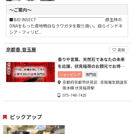
～ご案内～
■BIO INSECT ￣￣￣￣￣￣￣￣￣￣￣￣￣￣￣￣ 原生林の
DNAをもった産地明白なクワガタを取り扱い。自らインドネ
シア・フィリピ...
京都香.音玉屋
追加
香りや言葉、天然石であなたの未来
を応援、伏見稲荷のお膝元でお待ち
しております。
ショッピング
専門店
京都府京都市伏見区 京阪電気鉄道京
阪本線 伏見稲荷駅
075-748-7425
ピックアップ