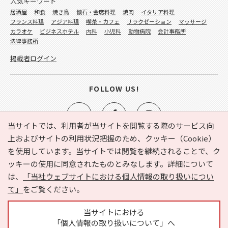
人気キーワード
居酒屋
和食
焼き鳥
懐石・会席料理
焼肉
イタリア料理
フランス料理
アジア料理
喫茶・カフェ
リラクゼーション
マッサージ
カラオケ
ビジネスホテル
内科
小児科
動物病院
会計事務所
法律事務所
掲載者ログイン
FOLLOW US!
当サイトでは、利用者が当サイトを閲覧する際のサービス向
上およびサイトの利用状況把握のため、クッキー（Cookie）
を使用しています。当サイトでは閲覧を継続されることで、ク
e-NAVITA（イーナビタ）とは？
お気に入り
ヘルプ
ッキーの使用に同意されたものとみなします。詳細について
利用規約
個人情報の取り扱いについて
運営会社
は、
「当社ウェブサイトにおける個人情報の取り扱いについ
サイトマップ
広告掲載に関するお問い合わせ
て」
をご覧ください。
サイトの内容に関するお問い合わせ
当サイトにおける
「個人情報の取り扱いについて」へ