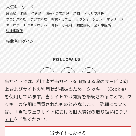
人気キーワード
居酒屋
和食
焼き鳥
懐石・会席料理
焼肉
イタリア料理
フランス料理
アジア料理
喫茶・カフェ
リラクゼーション
マッサージ
カラオケ
ビジネスホテル
内科
小児科
動物病院
会計事務所
法律事務所
掲載者ログイン
FOLLOW US!
当サイトでは、利用者が当サイトを閲覧する際のサービス向
上およびサイトの利用状況把握のため、クッキー（Cookie）
を使用しています。当サイトでは閲覧を継続されることで、ク
e-NAVITA（イーナビタ）とは？
お気に入り
ヘルプ
ッキーの使用に同意されたものとみなします。詳細について
利用規約
個人情報の取り扱いについて
運営会社
は、
「当社ウェブサイトにおける個人情報の取り扱いについ
サイトマップ
広告掲載に関するお問い合わせ
て」
をご覧ください。
サイトの内容に関するお問い合わせ
当サイトにおける