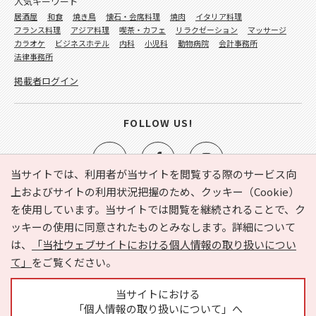
人気キーワード
居酒屋
和食
焼き鳥
懐石・会席料理
焼肉
イタリア料理
フランス料理
アジア料理
喫茶・カフェ
リラクゼーション
マッサージ
カラオケ
ビジネスホテル
内科
小児科
動物病院
会計事務所
法律事務所
掲載者ログイン
FOLLOW US!
当サイトでは、利用者が当サイトを閲覧する際のサービス向
上およびサイトの利用状況把握のため、クッキー（Cookie）
を使用しています。当サイトでは閲覧を継続されることで、ク
e-NAVITA（イーナビタ）とは？
お気に入り
ヘルプ
ッキーの使用に同意されたものとみなします。詳細について
利用規約
個人情報の取り扱いについて
運営会社
は、
「当社ウェブサイトにおける個人情報の取り扱いについ
サイトマップ
広告掲載に関するお問い合わせ
て」
をご覧ください。
サイトの内容に関するお問い合わせ
当サイトにおける
「個人情報の取り扱いについて」へ