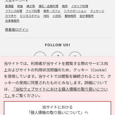
人気キーワード
居酒屋
和食
焼き鳥
懐石・会席料理
焼肉
イタリア料理
フランス料理
アジア料理
喫茶・カフェ
リラクゼーション
マッサージ
カラオケ
ビジネスホテル
内科
小児科
動物病院
会計事務所
法律事務所
掲載者ログイン
FOLLOW US!
当サイトでは、利用者が当サイトを閲覧する際のサービス向
上およびサイトの利用状況把握のため、クッキー（Cookie）
を使用しています。当サイトでは閲覧を継続されることで、ク
e-NAVITA（イーナビタ）とは？
お気に入り
ヘルプ
ッキーの使用に同意されたものとみなします。詳細について
利用規約
個人情報の取り扱いについて
運営会社
は、
「当社ウェブサイトにおける個人情報の取り扱いについ
サイトマップ
広告掲載に関するお問い合わせ
て」
をご覧ください。
サイトの内容に関するお問い合わせ
当サイトにおける
「個人情報の取り扱いについて」へ