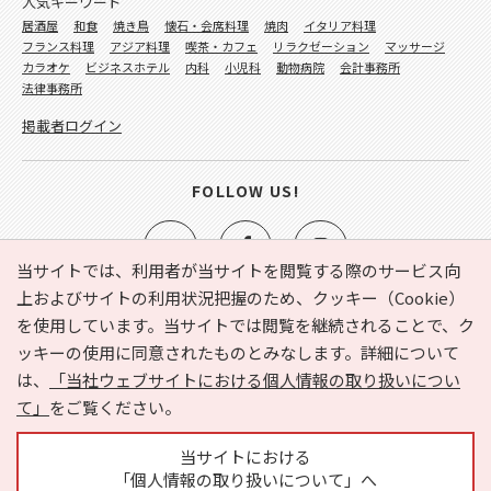
人気キーワード
居酒屋
和食
焼き鳥
懐石・会席料理
焼肉
イタリア料理
フランス料理
アジア料理
喫茶・カフェ
リラクゼーション
マッサージ
カラオケ
ビジネスホテル
内科
小児科
動物病院
会計事務所
法律事務所
掲載者ログイン
FOLLOW US!
当サイトでは、利用者が当サイトを閲覧する際のサービス向
上およびサイトの利用状況把握のため、クッキー（Cookie）
を使用しています。当サイトでは閲覧を継続されることで、ク
e-NAVITA（イーナビタ）とは？
お気に入り
ヘルプ
ッキーの使用に同意されたものとみなします。詳細について
利用規約
個人情報の取り扱いについて
運営会社
は、
「当社ウェブサイトにおける個人情報の取り扱いについ
サイトマップ
広告掲載に関するお問い合わせ
て」
をご覧ください。
サイトの内容に関するお問い合わせ
当サイトにおける
「個人情報の取り扱いについて」へ