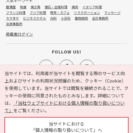
人気キーワード
居酒屋
和食
焼き鳥
懐石・会席料理
焼肉
イタリア料理
フランス料理
アジア料理
喫茶・カフェ
リラクゼーション
マッサージ
カラオケ
ビジネスホテル
内科
小児科
動物病院
会計事務所
法律事務所
掲載者ログイン
FOLLOW US!
当サイトでは、利用者が当サイトを閲覧する際のサービス向
上およびサイトの利用状況把握のため、クッキー（Cookie）
を使用しています。当サイトでは閲覧を継続されることで、ク
e-NAVITA（イーナビタ）とは？
お気に入り
ヘルプ
ッキーの使用に同意されたものとみなします。詳細について
利用規約
個人情報の取り扱いについて
運営会社
は、
「当社ウェブサイトにおける個人情報の取り扱いについ
サイトマップ
広告掲載に関するお問い合わせ
て」
をご覧ください。
サイトの内容に関するお問い合わせ
当サイトにおける
「個人情報の取り扱いについて」へ