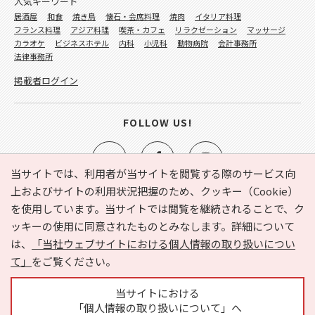
人気キーワード
居酒屋
和食
焼き鳥
懐石・会席料理
焼肉
イタリア料理
フランス料理
アジア料理
喫茶・カフェ
リラクゼーション
マッサージ
カラオケ
ビジネスホテル
内科
小児科
動物病院
会計事務所
法律事務所
掲載者ログイン
FOLLOW US!
当サイトでは、利用者が当サイトを閲覧する際のサービス向
上およびサイトの利用状況把握のため、クッキー（Cookie）
を使用しています。当サイトでは閲覧を継続されることで、ク
e-NAVITA（イーナビタ）とは？
お気に入り
ヘルプ
ッキーの使用に同意されたものとみなします。詳細について
利用規約
個人情報の取り扱いについて
運営会社
は、
「当社ウェブサイトにおける個人情報の取り扱いについ
サイトマップ
広告掲載に関するお問い合わせ
て」
をご覧ください。
サイトの内容に関するお問い合わせ
当サイトにおける
「個人情報の取り扱いについて」へ