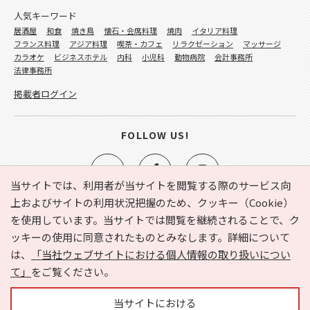
人気キーワード
居酒屋
和食
焼き鳥
懐石・会席料理
焼肉
イタリア料理
フランス料理
アジア料理
喫茶・カフェ
リラクゼーション
マッサージ
カラオケ
ビジネスホテル
内科
小児科
動物病院
会計事務所
法律事務所
掲載者ログイン
FOLLOW US!
当サイトでは、利用者が当サイトを閲覧する際のサービス向
上およびサイトの利用状況把握のため、クッキー（Cookie）
を使用しています。当サイトでは閲覧を継続されることで、ク
e-NAVITA（イーナビタ）とは？
お気に入り
ヘルプ
ッキーの使用に同意されたものとみなします。詳細について
利用規約
個人情報の取り扱いについて
運営会社
は、
「当社ウェブサイトにおける個人情報の取り扱いについ
サイトマップ
広告掲載に関するお問い合わせ
て」
をご覧ください。
サイトの内容に関するお問い合わせ
当サイトにおける