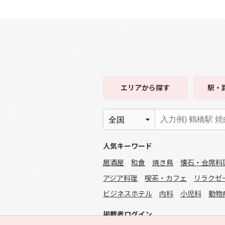
エリア
から探す
駅・
人気キーワード
居酒屋
和食
焼き鳥
懐石・会席料
アジア料理
喫茶・カフェ
リラクゼ
ビジネスホテル
内科
小児科
動物
掲載者ログイン