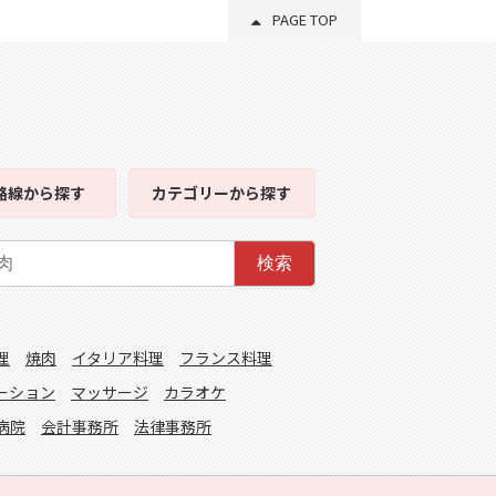
PAGE TOP
路線
から探す
カテゴリー
から探す
検索
理
焼肉
イタリア料理
フランス料理
ーション
マッサージ
カラオケ
病院
会計事務所
法律事務所