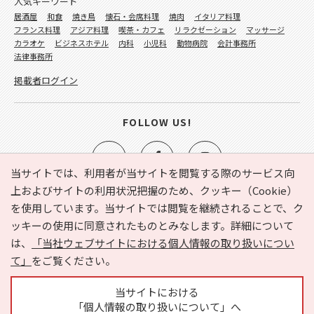
人気キーワード
居酒屋
和食
焼き鳥
懐石・会席料理
焼肉
イタリア料理
フランス料理
アジア料理
喫茶・カフェ
リラクゼーション
マッサージ
カラオケ
ビジネスホテル
内科
小児科
動物病院
会計事務所
法律事務所
掲載者ログイン
FOLLOW US!
当サイトでは、利用者が当サイトを閲覧する際のサービス向
上およびサイトの利用状況把握のため、クッキー（Cookie）
を使用しています。当サイトでは閲覧を継続されることで、ク
e-NAVITA（イーナビタ）とは？
お気に入り
ヘルプ
ッキーの使用に同意されたものとみなします。詳細について
利用規約
個人情報の取り扱いについて
運営会社
は、
「当社ウェブサイトにおける個人情報の取り扱いについ
サイトマップ
広告掲載に関するお問い合わせ
て」
をご覧ください。
サイトの内容に関するお問い合わせ
当サイトにおける
「個人情報の取り扱いについて」へ