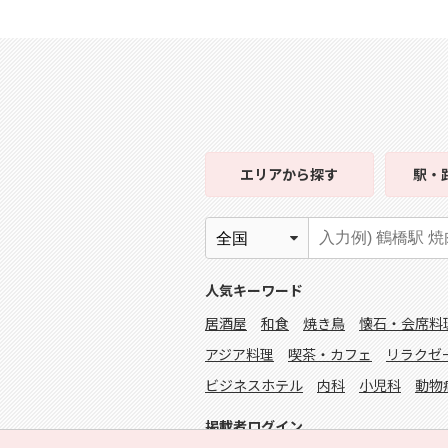
エリア
から探す
駅・
人気キーワード
居酒屋
和食
焼き鳥
懐石・会席料
アジア料理
喫茶・カフェ
リラクゼ
ビジネスホテル
内科
小児科
動物
掲載者ログイン