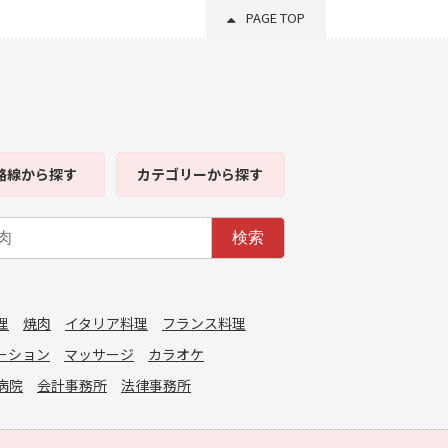
PAGE TOP
路線
から探す
カテゴリー
から探す
検索
理
焼肉
イタリア料理
フランス料理
ーション
マッサージ
カラオケ
病院
会計事務所
法律事務所