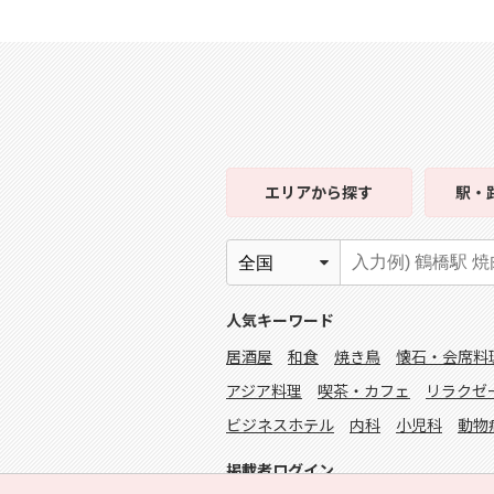
エリア
から探す
駅・
人気キーワード
居酒屋
和食
焼き鳥
懐石・会席料
アジア料理
喫茶・カフェ
リラクゼ
ビジネスホテル
内科
小児科
動物
掲載者ログイン