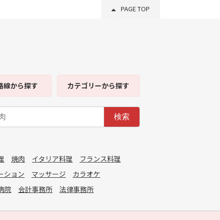
PAGE TOP
路線
から探す
カテゴリー
から探す
検索
理
焼肉
イタリア料理
フランス料理
ーション
マッサージ
カラオケ
病院
会計事務所
法律事務所