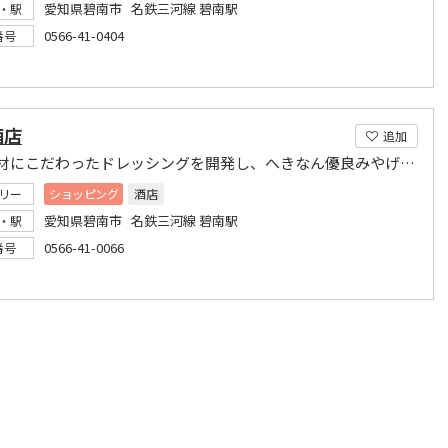
愛知県碧南市 名鉄三河線 碧南駅
・駅
0566-41-0404
番号
酒店
追加
地元食材にこだわったドレッシングを開発し、へきなん優良みやげ品にも認定
リー
ショッピング
酒店
愛知県碧南市 名鉄三河線 碧南駅
・駅
0566-41-0066
番号