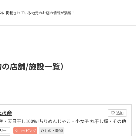
タに掲載されている
地元のお店の情報が満載！
物の店舗/施設一覧）
光水産
追加
産・天日干し100%!ちりめんじゃこ・小女子 丸干し鰯・その他
リー
ショッピング
ひもの・乾物