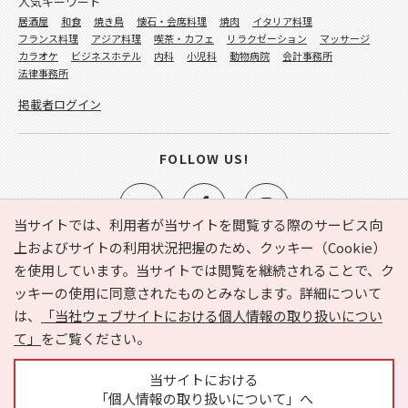
人気キーワード
居酒屋
和食
焼き鳥
懐石・会席料理
焼肉
イタリア料理
フランス料理
アジア料理
喫茶・カフェ
リラクゼーション
マッサージ
カラオケ
ビジネスホテル
内科
小児科
動物病院
会計事務所
法律事務所
掲載者ログイン
FOLLOW US!
当サイトでは、利用者が当サイトを閲覧する際のサービス向
上およびサイトの利用状況把握のため、クッキー（Cookie）
を使用しています。当サイトでは閲覧を継続されることで、ク
e-NAVITA（イーナビタ）とは？
お気に入り
ヘルプ
ッキーの使用に同意されたものとみなします。詳細について
利用規約
個人情報の取り扱いについて
運営会社
は、
「当社ウェブサイトにおける個人情報の取り扱いについ
サイトマップ
広告掲載に関するお問い合わせ
て」
をご覧ください。
サイトの内容に関するお問い合わせ
当サイトにおける
「個人情報の取り扱いについて」へ