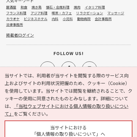
人気キーワード
居酒屋
和食
焼き鳥
懐石・会席料理
焼肉
イタリア料理
フランス料理
アジア料理
喫茶・カフェ
リラクゼーション
マッサージ
カラオケ
ビジネスホテル
内科
小児科
動物病院
会計事務所
法律事務所
掲載者ログイン
FOLLOW US!
当サイトでは、利用者が当サイトを閲覧する際のサービス向
上およびサイトの利用状況把握のため、クッキー（Cookie）
を使用しています。当サイトでは閲覧を継続されることで、ク
e-NAVITA（イーナビタ）とは？
お気に入り
ヘルプ
ッキーの使用に同意されたものとみなします。詳細について
利用規約
個人情報の取り扱いについて
運営会社
は、
「当社ウェブサイトにおける個人情報の取り扱いについ
サイトマップ
広告掲載に関するお問い合わせ
て」
をご覧ください。
サイトの内容に関するお問い合わせ
当サイトにおける
「個人情報の取り扱いについて」へ