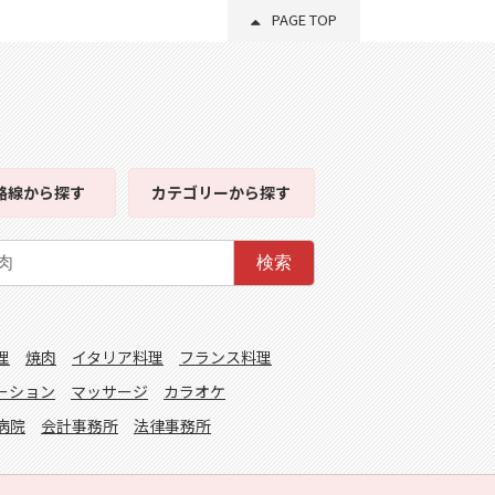
PAGE TOP
路線
から探す
カテゴリー
から探す
検索
理
焼肉
イタリア料理
フランス料理
ーション
マッサージ
カラオケ
病院
会計事務所
法律事務所