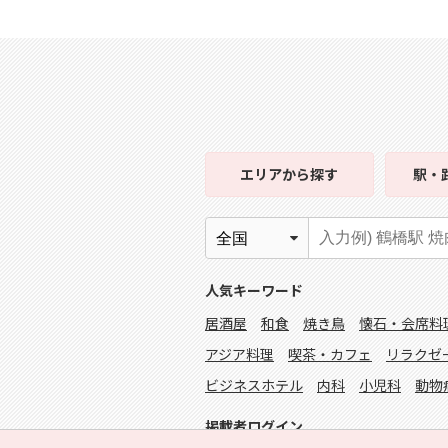
エリア
から探す
駅・
人気キーワード
居酒屋
和食
焼き鳥
懐石・会席料
アジア料理
喫茶・カフェ
リラクゼ
ビジネスホテル
内科
小児科
動物
掲載者ログイン