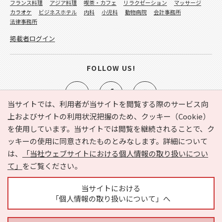
フランス料理
アジア料理
喫茶・カフェ
リラクゼーション
マッサージ
カラオケ
ビジネスホテル
内科
小児科
動物病院
会計事務所
法律事務所
掲載者ログイン
FOLLOW US!
当サイトでは、利用者が当サイトを閲覧する際のサービス向
上およびサイトの利用状況把握のため、クッキー（Cookie）
を使用しています。当サイトでは閲覧を継続されることで、ク
e-NAVITA（イーナビタ）とは？
お気に入り
ヘルプ
ッキーの使用に同意されたものとみなします。詳細について
利用規約
個人情報の取り扱いについて
運営会社
は、
「当社ウェブサイトにおける個人情報の取り扱いについ
サイトマップ
広告掲載に関するお問い合わせ
て」
をご覧ください。
サイトの内容に関するお問い合わせ
当サイトにおける
「個人情報の取り扱いについて」へ