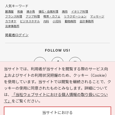
人気キーワード
居酒屋
和食
焼き鳥
懐石・会席料理
焼肉
イタリア料理
フランス料理
アジア料理
喫茶・カフェ
リラクゼーション
マッサージ
カラオケ
ビジネスホテル
内科
小児科
動物病院
会計事務所
法律事務所
掲載者ログイン
FOLLOW US!
当サイトでは、利用者が当サイトを閲覧する際のサービス向
上およびサイトの利用状況把握のため、クッキー（Cookie）
を使用しています。当サイトでは閲覧を継続されることで、ク
e-NAVITA（イーナビタ）とは？
お気に入り
ヘルプ
ッキーの使用に同意されたものとみなします。詳細について
利用規約
個人情報の取り扱いについて
運営会社
は、
「当社ウェブサイトにおける個人情報の取り扱いについ
サイトマップ
広告掲載に関するお問い合わせ
て」
をご覧ください。
サイトの内容に関するお問い合わせ
当サイトにおける