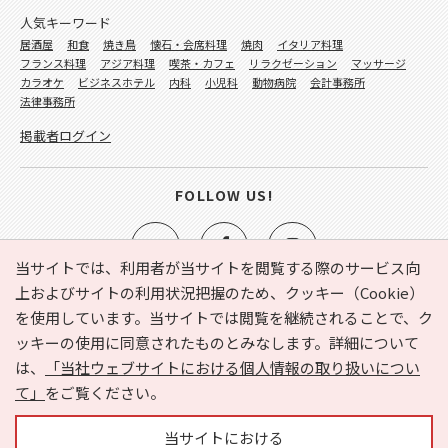
人気キーワード
居酒屋
和食
焼き鳥
懐石・会席料理
焼肉
イタリア料理
フランス料理
アジア料理
喫茶・カフェ
リラクゼーション
マッサージ
カラオケ
ビジネスホテル
内科
小児科
動物病院
会計事務所
法律事務所
掲載者ログイン
FOLLOW US!
当サイトでは、利用者が当サイトを閲覧する際のサービス向
上およびサイトの利用状況把握のため、クッキー（Cookie）
を使用しています。当サイトでは閲覧を継続されることで、ク
e-NAVITA（イーナビタ）とは？
お気に入り
ヘルプ
ッキーの使用に同意されたものとみなします。詳細について
利用規約
個人情報の取り扱いについて
運営会社
は、
「当社ウェブサイトにおける個人情報の取り扱いについ
サイトマップ
広告掲載に関するお問い合わせ
て」
をご覧ください。
サイトの内容に関するお問い合わせ
当サイトにおける