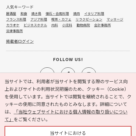
人気キーワード
居酒屋
和食
焼き鳥
懐石・会席料理
焼肉
イタリア料理
フランス料理
アジア料理
喫茶・カフェ
リラクゼーション
マッサージ
カラオケ
ビジネスホテル
内科
小児科
動物病院
会計事務所
法律事務所
掲載者ログイン
FOLLOW US!
当サイトでは、利用者が当サイトを閲覧する際のサービス向
上およびサイトの利用状況把握のため、クッキー（Cookie）
を使用しています。当サイトでは閲覧を継続されることで、ク
e-NAVITA（イーナビタ）とは？
お気に入り
ヘルプ
ッキーの使用に同意されたものとみなします。詳細について
利用規約
個人情報の取り扱いについて
運営会社
は、
「当社ウェブサイトにおける個人情報の取り扱いについ
サイトマップ
広告掲載に関するお問い合わせ
て」
をご覧ください。
サイトの内容に関するお問い合わせ
当サイトにおける