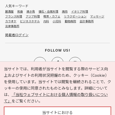
人気キーワード
居酒屋
和食
焼き鳥
懐石・会席料理
焼肉
イタリア料理
フランス料理
アジア料理
喫茶・カフェ
リラクゼーション
マッサージ
カラオケ
ビジネスホテル
内科
小児科
動物病院
会計事務所
法律事務所
掲載者ログイン
FOLLOW US!
当サイトでは、利用者が当サイトを閲覧する際のサービス向
上およびサイトの利用状況把握のため、クッキー（Cookie）
を使用しています。当サイトでは閲覧を継続されることで、ク
e-NAVITA（イーナビタ）とは？
お気に入り
ヘルプ
ッキーの使用に同意されたものとみなします。詳細について
利用規約
個人情報の取り扱いについて
運営会社
は、
「当社ウェブサイトにおける個人情報の取り扱いについ
サイトマップ
広告掲載に関するお問い合わせ
て」
をご覧ください。
サイトの内容に関するお問い合わせ
当サイトにおける