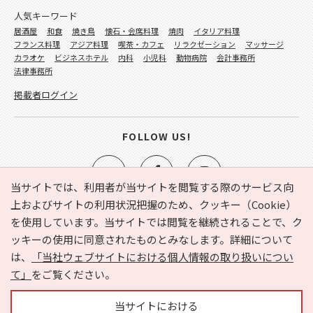
人気キーワード
居酒屋
和食
焼き鳥
懐石・会席料理
焼肉
イタリア料理
フランス料理
アジア料理
喫茶・カフェ
リラクゼーション
マッサージ
カラオケ
ビジネスホテル
内科
小児科
動物病院
会計事務所
法律事務所
掲載者ログイン
FOLLOW US!
当サイトでは、利用者が当サイトを閲覧する際のサービス向
上およびサイトの利用状況把握のため、クッキー（Cookie）
を使用しています。当サイトでは閲覧を継続されることで、ク
e-NAVITA（イーナビタ）とは？
お気に入り
ヘルプ
ッキーの使用に同意されたものとみなします。詳細について
利用規約
個人情報の取り扱いについて
運営会社
は、
「当社ウェブサイトにおける個人情報の取り扱いについ
サイトマップ
広告掲載に関するお問い合わせ
て」
をご覧ください。
サイトの内容に関するお問い合わせ
当サイトにおける