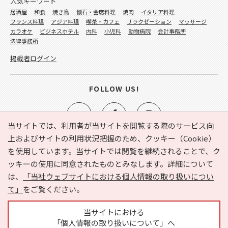
人気キーワード
居酒屋
和食
焼き鳥
懐石・会席料理
焼肉
イタリア料理
フランス料理
アジア料理
喫茶・カフェ
リラクゼーション
マッサージ
カラオケ
ビジネスホテル
内科
小児科
動物病院
会計事務所
法律事務所
掲載者ログイン
FOLLOW US!
当サイトでは、利用者が当サイトを閲覧する際のサービス向
上およびサイトの利用状況把握のため、クッキー（Cookie）
を使用しています。当サイトでは閲覧を継続されることで、ク
e-NAVITA（イーナビタ）とは？
お気に入り
ヘルプ
ッキーの使用に同意されたものとみなします。詳細について
利用規約
個人情報の取り扱いについて
運営会社
は、
「当社ウェブサイトにおける個人情報の取り扱いについ
サイトマップ
広告掲載に関するお問い合わせ
て」
をご覧ください。
サイトの内容に関するお問い合わせ
当サイトにおける
「個人情報の取り扱いについて」へ