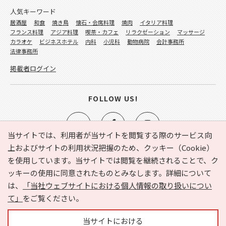
人気キーワード
居酒屋
和食
焼き鳥
懐石・会席料理
焼肉
イタリア料理
フランス料理
アジア料理
喫茶・カフェ
リラクゼーション
マッサージ
カラオケ
ビジネスホテル
内科
小児科
動物病院
会計事務所
法律事務所
掲載者ログイン
FOLLOW US!
当サイトでは、利用者が当サイトを閲覧する際のサービス向
上およびサイトの利用状況把握のため、クッキー（Cookie）
を使用しています。当サイトでは閲覧を継続されることで、ク
e-NAVITA（イーナビタ）とは？
お気に入り
ヘルプ
ッキーの使用に同意されたものとみなします。詳細について
利用規約
個人情報の取り扱いについて
運営会社
は、
「当社ウェブサイトにおける個人情報の取り扱いについ
サイトマップ
広告掲載に関するお問い合わせ
て」
をご覧ください。
サイトの内容に関するお問い合わせ
当サイトにおける