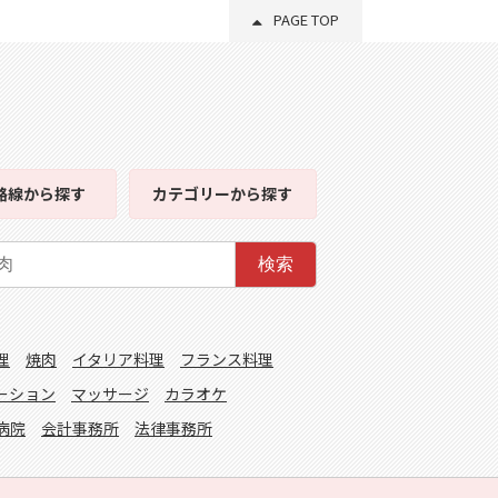
PAGE TOP
路線
から探す
カテゴリー
から探す
検索
理
焼肉
イタリア料理
フランス料理
ーション
マッサージ
カラオケ
病院
会計事務所
法律事務所