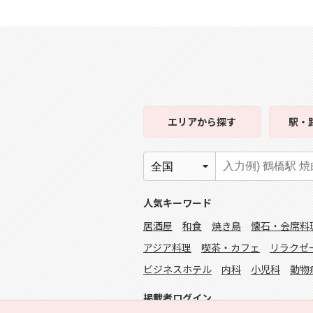
エリア
から探す
駅・
人気キーワード
居酒屋
和食
焼き鳥
懐石・会席料
アジア料理
喫茶・カフェ
リラクゼ
ビジネスホテル
内科
小児科
動物
掲載者ログイン