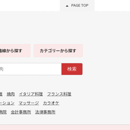
PAGE TOP
路線
から探す
カテゴリー
から探す
検索
理
焼肉
イタリア料理
フランス料理
ーション
マッサージ
カラオケ
病院
会計事務所
法律事務所