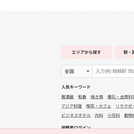
エリア
から探す
駅・
人気キーワード
居酒屋
和食
焼き鳥
懐石・会席料
アジア料理
喫茶・カフェ
リラクゼ
ビジネスホテル
内科
小児科
動物
掲載者ログイン