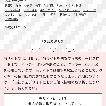
人気キーワード
居酒屋
和食
焼き鳥
懐石・会席料理
焼肉
イタリア料理
フランス料理
アジア料理
喫茶・カフェ
リラクゼーション
マッサージ
カラオケ
ビジネスホテル
内科
小児科
動物病院
会計事務所
法律事務所
掲載者ログイン
FOLLOW US!
当サイトでは、利用者が当サイトを閲覧する際のサービス向
上およびサイトの利用状況把握のため、クッキー（Cookie）
を使用しています。当サイトでは閲覧を継続されることで、ク
e-NAVITA（イーナビタ）とは？
お気に入り
ヘルプ
ッキーの使用に同意されたものとみなします。詳細について
利用規約
個人情報の取り扱いについて
運営会社
は、
「当社ウェブサイトにおける個人情報の取り扱いについ
サイトマップ
広告掲載に関するお問い合わせ
て」
をご覧ください。
サイトの内容に関するお問い合わせ
当サイトにおける
「個人情報の取り扱いについて」へ